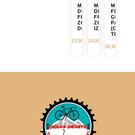
MANETA
MANETA
MANETA
DE
DE
FRENO
FRENO
FRENO
GENERI
ZOOM
ZOOM
PACK
DERECHA
IZQUIERDA
(CON
TIMBRE)
22,90
€
24,90
€
30,90
€