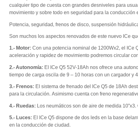
cualquier tipo de cuesta con grandes desniveles para usuar
movimiento y sobre todo en seguridad para la conducción 
Potencia, seguridad, frenos de disco, suspensión hidráuli
Son muchos los aspectos renovados de este nuevo ICe que 
1.- Motor:
Con una potencia nominal de 1200Wx2, el ICe Q5 
aceleración y rapidez de movimiento podremos circular con
2.- Autonomía:
El ICe Q5 52V-18Ah nos ofrece una autono
tiempo de carga oscila de 9 – 10 horas con un cargador y 
3.- Frenos:
El sistema de frenado del ICe Q5 de 18Ah desta
para la circulación. Asimismo cuenta con freno regenerativ
4.- Ruedas:
Los neumáticos son de aire de medida 10”x3. C
5.- Luces:
El ICe Q5 dispone de dos leds en la base delante
en la conducción de ciudad.