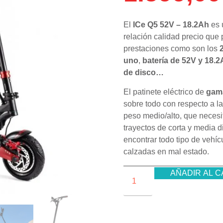
El
ICe Q5 52V – 18.2Ah
es 
relación calidad precio que
prestaciones como son los
2
uno
,
batería de 52V y 18.
de disco…
El patinete eléctrico de
gama
sobre todo con respecto a l
peso medio/alto, que necesi
trayectos de corta y media 
encontrar todo tipo de vehí
calzadas en mal estado.
AÑADIR AL C