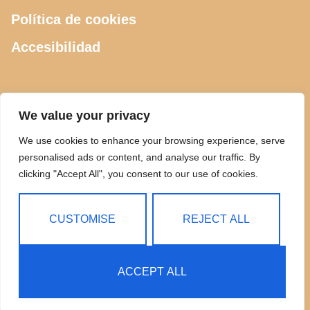
Política de cookies
Accesibilidad
CONTACTO
We value your privacy
We use cookies to enhance your browsing experience, serve
615 505 289
personalised ads or content, and analyse our traffic. By
clicking "Accept All", you consent to our use of cookies.
ciclosdeusto@gmail.com
Calle Luis Power 2, Bilbao
CUSTOMISE
REJECT ALL
ACCEPT ALL
Copyright © 2025 Ciclos Deusto | Todos los Derechos
Reservados