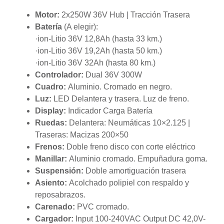
Motor:
2x250W 36V Hub | Tracción Trasera
Batería
(A elegir):
·ion-Litio 36V 12,8Ah (hasta 33 km.)
·ion-Litio 36V 19,2Ah (hasta 50 km.)
·ion-Litio 36V 32Ah (hasta 80 km.)
Controlador:
Dual 36V 300W
Cuadro:
Aluminio. Cromado en negro.
Luz:
LED Delantera y trasera. Luz de freno.
Display:
Indicador Carga Batería
Ruedas:
Delantera: Neumáticas 10×2.125 |
Traseras: Macizas 200×50
Frenos:
Doble freno disco con corte eléctrico
Manillar:
Aluminio cromado. Empuñadura goma.
Suspensión:
Doble amortiguación trasera
Asiento:
Acolchado polipiel con respaldo y
reposabrazos.
Carenado:
PVC cromado.
Cargador:
Input 100-240VAC Output DC 42,0V-