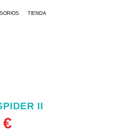
SORIOS
TIENDA
PIDER II
2
€