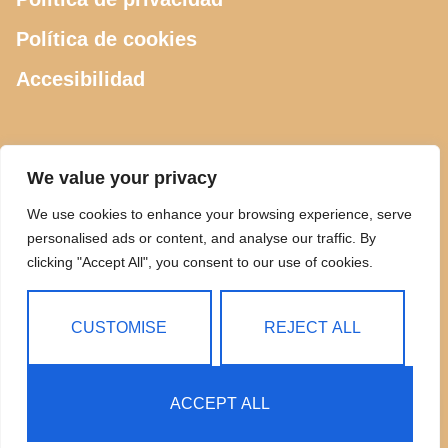
Política de cookies
Accesibilidad
CONTACTO
We value your privacy
We use cookies to enhance your browsing experience, serve
615 505 289
personalised ads or content, and analyse our traffic. By
clicking "Accept All", you consent to our use of cookies.
ciclosdeusto@gmail.com
Calle Luis Power 2, Bilbao
CUSTOMISE
REJECT ALL
ACCEPT ALL
Copyright © 2025 Ciclos Deusto | Todos los Derechos
Reservados