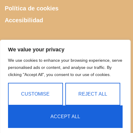
Política de cookies
Accesibilidad
CONTACTO
We value your privacy
We use cookies to enhance your browsing experience, serve
615 505 289
personalised ads or content, and analyse our traffic. By
clicking "Accept All", you consent to our use of cookies.
ciclosdeusto@gmail.com
Calle Luis Power 2, Bilbao
CUSTOMISE
REJECT ALL
ACCEPT ALL
Copyright © 2025 Ciclos Deusto | Todos los Derechos
Reservados