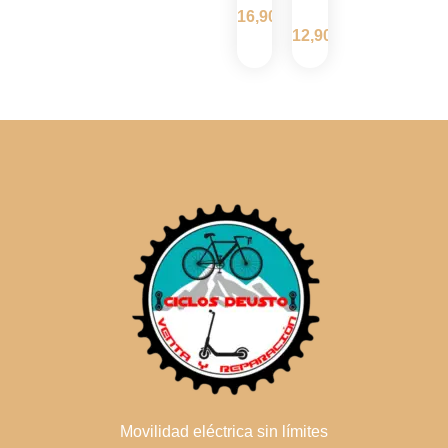
16,90
€
12,90
€
Movilidad eléctrica sin límites