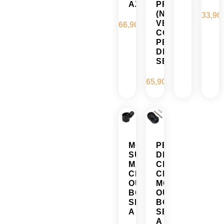
AZUL
PRO2
(NUEVA
33,90
VERSIÓN
66,90
€
CON
PESTAÑA
DE
SEGURIDAD)
65,90
€
MODULO
PESTAÑA
SUPERIOR
DE
MÁSTIL
CIERRE
CECOTEC
CECOTEC
OUTSIDER
MODELO
BONGO
OUTSIDER
SERIE
BONGO
A
SERIA
A