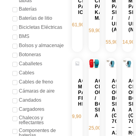
tablas
CIERRE
CIERRE
MÁSTIL
MÁ
PARA
PARA
PARA
PA
Baterías
ICE
KAABO
SMARTG
SM
Baterías de litio
MANTIS
/
/
URBANG
UR
61,90
€
Bicicletas Eléctricas
(AZUL)
(N
59,90
€
BMS
55,90
€
14,90
Bolsos y almacenaje
Botoneras
Caballetes
Cables
ACEITE
ACELERADOR
ACELER
AC
Cables de freno
MINERAL
CECOTEC
CECOTE
CE
Cámaras de aire
PARA
OUTSIDER
OUTSID
OU
FRENOS
/
BONGO
B
Candados
HIDRÁULICOS
BONGO
SERIE
SE
Cargadores
SERIE
A
A
A
(CABLE
(C
9,90
€
Chalecos y
7CM)
7C
reflectantes
–
–
25,00
€
Componentes de
AZUL
RO
baterías