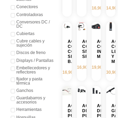
Conectores
16,90
€
14,90
Controladoras
Conversores DC /
DC
Cubiertas
Cubre cables y
ACELERADOR
ACELERADOR
ACELER
AC
sujeción
COMPATIBLE
COMPATIBLE
CON
C
CON
SMARTGYRO
INTERR
LL
Discos de freno
SMARTGYRO
SPEEDWAY/RO
MULTÍM
Y
Displays / Pantallas
BAGGIO/ZIRO
MU
16,90
€
19,90
€
Embellecedores y
reflectores
16,90
€
30,90
fijador y pasta
térmica
Ganchos
Guardabarros y
accesorios
ACELERADOR
ACELERADOR
ACELER
AC
Herramientas
DE
DE
DE
GE
PULGAR
PUÑO
PUÑO
PA
Horquillas