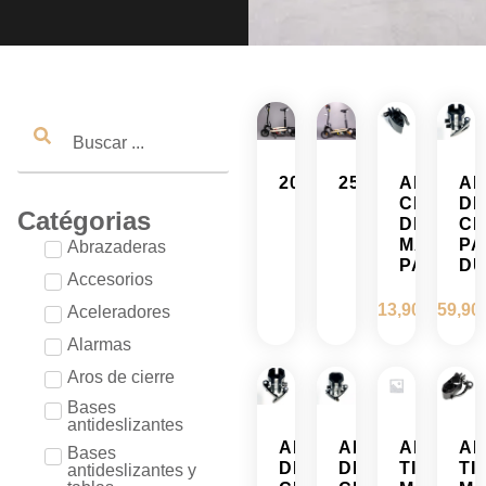
2000W
2500W
ABRAZA
A
CIERRE
DE
Catégorias
DE
CI
MÁSTIL
PA
Abrazaderas
PATINET
DU
Accesorios
13,90
€
59,90
Aceleradores
Alarmas
Aros de cierre
Bases
antideslizantes
ABRAZADERA
ABRAZADERA
ABRAZA
A
Bases
DE
DE
TIJA
TI
antideslizantes y