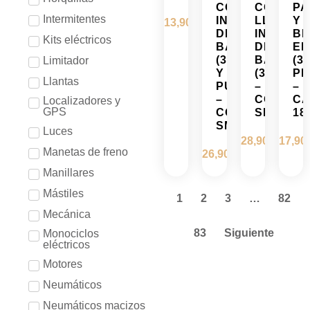
CON
CON
PA
Intermitentes
INDICADOR
LLAVE
Y
13,90
€
DE
INDICAD
BI
Kits eléctricos
BATERÍA
DE
EL
(36V)
BATERÍA
(3
Limitador
Y
(36V)
PI
Llantas
PULSADOR
–
–
–
CONECT
CA
Localizadores y
GPS
CONECTOR
SM
18
SM
Luces
28,90
€
17,90
Manetas de freno
26,90
€
Manillares
Mástiles
1
2
3
…
82
Mecánica
83
Siguiente
Monociclos
eléctricos
Motores
Neumáticos
Neumáticos macizos