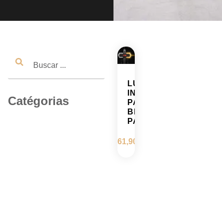
LUZ
INTERMITENTE
Catégorias
PARA
BICI
PATINETE
61,90
€