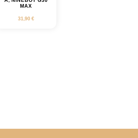
A, NINEBOT G30
MAX
31,90
€